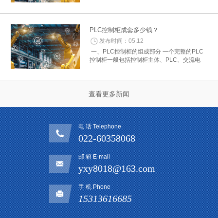
控制器费用：根据所需的控制功能和性能选择
合适的PLC型号，并查询其价格。控制器的费
用通常是PLC控制柜中的主要部分。 2. 电...
PLC控制柜成套多少钱？
发布时间：05.12
一、PLC控制柜的组成部分 一个完整的PLC
控制柜一般包括控制柜主体、PLC、交流电
源、继电器、断路器、开关电源、人机界面等
组成部分。其中，主控制柜主体是一个重要的
组成部分，其质量和配置的不同将直接影...
查看更多新闻
电 话 Telephone
022-60358068
邮 箱 E-mail
yxy8018@163.com
手 机 Phone
15313616685