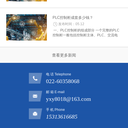
控制器费用：根据所需的控制功能和性能选择
合适的PLC型号，并查询其价格。控制器的费
用通常是PLC控制柜中的主要部分。 2. 电...
PLC控制柜成套多少钱？
发布时间：05.12
一、PLC控制柜的组成部分 一个完整的PLC
控制柜一般包括控制柜主体、PLC、交流电
源、继电器、断路器、开关电源、人机界面等
组成部分。其中，主控制柜主体是一个重要的
组成部分，其质量和配置的不同将直接影...
查看更多新闻
电 话 Telephone
022-60358068
邮 箱 E-mail
yxy8018@163.com
手 机 Phone
15313616685