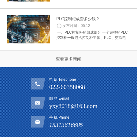
控制器费用：根据所需的控制功能和性能选择
合适的PLC型号，并查询其价格。控制器的费
用通常是PLC控制柜中的主要部分。 2. 电...
PLC控制柜成套多少钱？
发布时间：05.12
一、PLC控制柜的组成部分 一个完整的PLC
控制柜一般包括控制柜主体、PLC、交流电
源、继电器、断路器、开关电源、人机界面等
组成部分。其中，主控制柜主体是一个重要的
组成部分，其质量和配置的不同将直接影...
查看更多新闻
电 话 Telephone
022-60358068
邮 箱 E-mail
yxy8018@163.com
手 机 Phone
15313616685