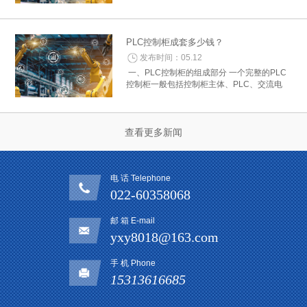
控制器费用：根据所需的控制功能和性能选择
合适的PLC型号，并查询其价格。控制器的费
用通常是PLC控制柜中的主要部分。 2. 电...
PLC控制柜成套多少钱？
发布时间：05.12
一、PLC控制柜的组成部分 一个完整的PLC
控制柜一般包括控制柜主体、PLC、交流电
源、继电器、断路器、开关电源、人机界面等
组成部分。其中，主控制柜主体是一个重要的
组成部分，其质量和配置的不同将直接影...
查看更多新闻
电 话 Telephone
022-60358068
邮 箱 E-mail
yxy8018@163.com
手 机 Phone
15313616685